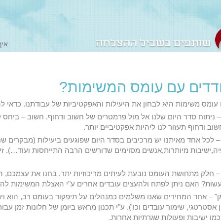
איך
דדים עם עומס המשימות?
ומס משימות היא לבחון את היעילות והאפקטיביות של עבודתנו. כדאי ל
 – ניתוח סדר היום שלנו אל מול פרמטרים של חשוב ודחוף. חשוב – ביחס 
ב ודחוף תעזור לנו ליהיות אפקטיביים יותר.
מן" – לכל אחד מאיתנו יש מרכיבים בסדר היום שפוגעים ביעילות (מבקרים ש
,ישיבות מיותרות,אנשים מסוימים שדורשים הרבה התייחסות ועוד…). זיה
 – חלק מתחושת העומס נובעת לעיתים מריכוזיות יתר. בחנו את עצמכם,
עשות? האם ניתן לפתח ולהעצים עובדים אחרים ע"י האצלת המשימות לה
 זמן" – אחד המחירים שאנו משלמים כמנהלים על תיפקוד בעומס רב, הוא ו
 אסטרטגי, שימור עובדים וכו'). ע"י תכנון מראש ביומן של חלונות זמן עב
מו ישיבות ופעולות שגרתיות אחרות.