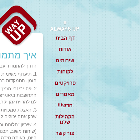
דף הבית
אודות
איך מתמו
שירותים
הדרך להתמודד עם ע
לקוחות
1. תיעדוף משימות
הזמן.
התמקדות בחשו
פרויקטים
2. זיהוי "גנבי הז
מאמרים
התחשבות בגאוגרפיה
לנו להרויח זמן יקר.
חדש!!!
3. האצלת סמכויות
שרק אתם יכולים ל
הקהילות
שלנו
4. שיריון "חלונות
(שיחות משוב, תכנון
צור קשר
היום, באותה מידה כ