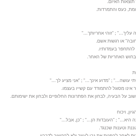
תוצאות האיום.
ומת, כעס והתמרדות.
ה עליך…" ; "זוהי אחריותך…"
חובה" או רגשות אשם.
 להתחפר בעמדותיו.
 בחוש האחריות של האחר.
יתי עושה…" ; "מדוע אינך…" ; "אני מציע לך…"
 אינו מסוגל להתמודד עם קשייו בעצמו.
שוב על הבעיה, לבחון את הפתרונות החלופיים ולבחון את ישימותם.
היא…" ; "העובדות הן…" ; "כן, אבל…"
ננת וטענות שכנגד.
ות לאחר להפנות את גבו לעוזר ולא להקשיב לדבריו.