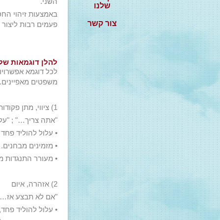
השני.
שלנו
באמצעות זיהוי החס
צור קשר
פעמים רבות ליצור 
להלן דוגמאות של
לכל דוגמא אפשרויו
משפטים מאפיינים.
1) ציווי, מתן פקודות
"אתה צריך…" ; "על
• עלול להוליד פחד 
• מזמינים מבחנים.
• מעורר התנגדות מ
2) אזהרה, איום
"אם לא תבצע אז…"
• עלול להוליד פחד,