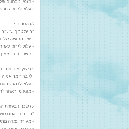
• מזמין מבחנים של 
• עלול לגרום לתרע
3) הטפת מוסר
"היית צריך…" ; "הי
• יוצר תחושה של "
• עלול לגרום לאחר
• משדר חוסר אמון
4) יעוץ, מתן פתרונות
"לי ברור מה אני הי
• עלול לרמז שהאחר
• מונע מן האחר לח
5) שכנוע בעזרת ההגיון, ויכוח
"הסיבה שאתה טועה 
• מעורר עמדה מתגו
• גורם לעיתים קרוב