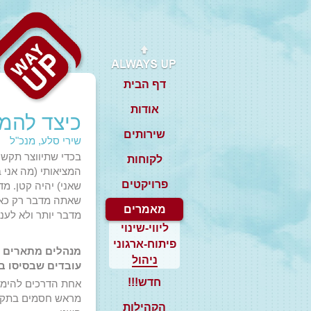
דף הבית
אודות
כיצד להמ
שירותים
שירי סלע, מנכ"ל
בכדי שתיווצר תקשו
לקוחות
המציאותי (מה אני ב
פרויקטים
שאני) יהיה קטן. מד
שאתה מדבר רק כאש
מאמרים
מדבר יותר ולא לענ
ליווי-שינוי
פיתוח-ארגוני
מנהלים מתארים ל
ניהול
עובדים שבסיסו ב
חדש!!!
אחת הדרכים להימנע
מראש חסמים בתקשור
הקהילות